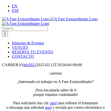
Skip
EN
to
ESP
content
Search
for:
Historias de Eventos
VENUES
RESERVA TU EVENTO
CONTACTO
CARRERAS
afe2021
2025-02-12T19:26:04+00:00
carreras
¿Interesado en trabajar en A Fare Extraordinaire?
¡Nos encantaría saber de ti
porque estamos contratando!
Para solicitarlo haz clic
aquí
para rellenar el formulario
o descarga una solicitud
aquí
y envíala por correo electrónico a