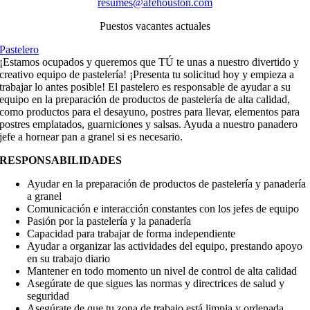
resumes@afehouston.com
Puestos vacantes actuales
Pastelero
¡Estamos ocupados y queremos que TÚ te unas a nuestro divertido y
creativo equipo de pastelería! ¡Presenta tu solicitud hoy y empieza a
trabajar lo antes posible! El pastelero es responsable de ayudar a su
equipo en la preparación de productos de pastelería de alta calidad,
como productos para el desayuno, postres para llevar, elementos para
postres emplatados, guarniciones y salsas. Ayuda a nuestro panadero
jefe a hornear pan a granel si es necesario.
RESPONSABILIDADES
Ayudar en la preparación de productos de pastelería y panadería
a granel
Comunicación e interacción constantes con los jefes de equipo
Pasión por la pastelería y la panadería
Capacidad para trabajar de forma independiente
Ayudar a organizar las actividades del equipo, prestando apoyo
en su trabajo diario
Mantener en todo momento un nivel de control de alta calidad
Asegúrate de que sigues las normas y directrices de salud y
seguridad
Asegúrate de que tu zona de trabajo está limpia y ordenada